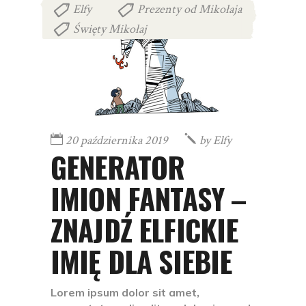
Elfy
Prezenty od Mikołaja
,
,
Święty Mikołaj
20 października 2019
by
Elfy
GENERATOR
IMION FANTASY –
ZNAJDŹ ELFICKIE
IMIĘ DLA SIEBIE
Lorem ipsum dolor sit amet,