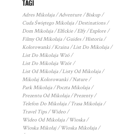
TAGI
Adres Mikołaja
Adventure
Biskup
Cuda Świętego Mikołaja
Destinations
Dom Mikołaja
Elfickie
Elfy
Explore
Filmy Od Mikołaja
Guides
Historia
Kolorowanki
Kraina
List Do Mikołaja
List Do Mikołaja Wzó
List Do Mikołaja Wzór
List Od Mikołaja
Listy Od Mikołaja
Mikołaj Kolorowanki
Nature
Park Mikołaja
Poczta Mikołaja
Prezentu Od Mikołaja
Prezenty
Telefon Do Mikołaja
Trasa Mikołaja
Travel Tips
Wideo
Wideo Od Mikołaja
Wioska
Wioska Mikołaj
Wioska Mikołaja