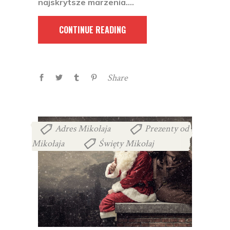
najskrytsze marzenia.
CONTINUE READING
Share
Adres Mikołaja
Prezenty od
,
Mikołaja
Święty Mikołaj
,