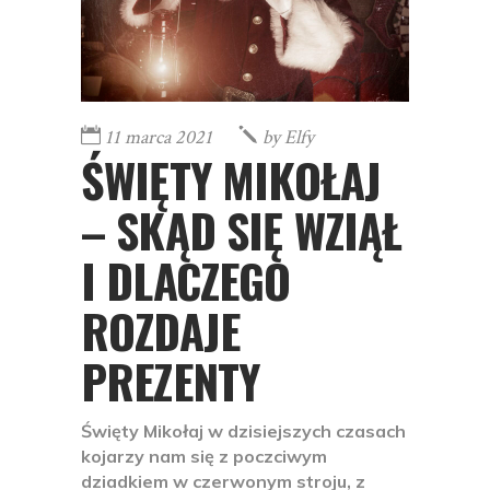
11 marca 2021
by
Elfy
ŚWIĘTY MIKOŁAJ
– SKĄD SIĘ WZIĄŁ
I DLACZEGO
ROZDAJE
PREZENTY
Święty Mikołaj w dzisiejszych czasach
kojarzy nam się z poczciwym
dziadkiem w czerwonym stroju, z