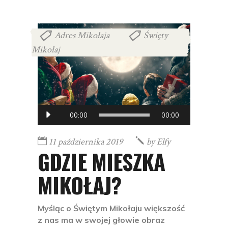
Adres Mikołaja
Święty
,
Mikołaj
Odtwarzacz
00:00
00:00
muzyki
11 października 2019
by
Elfy
GDZIE MIESZKA
MIKOŁAJ?
Myśląc o Świętym Mikołaju większość
z nas ma w swojej głowie obraz