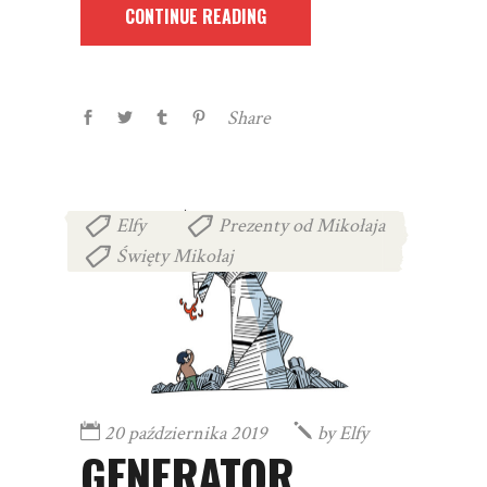
CONTINUE READING
Share
Elfy
Prezenty od Mikołaja
,
,
Święty Mikołaj
20 października 2019
by
Elfy
GENERATOR