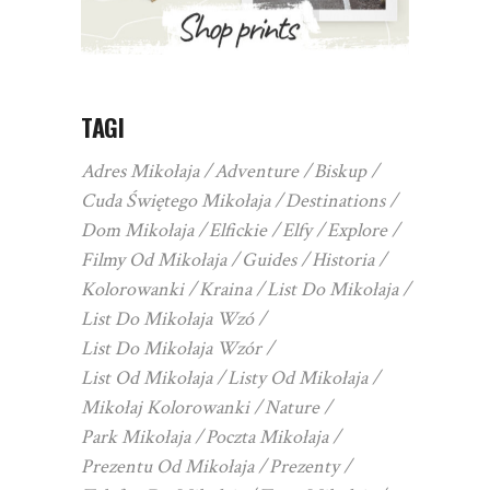
TAGI
Adres Mikołaja
Adventure
Biskup
Cuda Świętego Mikołaja
Destinations
Dom Mikołaja
Elfickie
Elfy
Explore
Filmy Od Mikołaja
Guides
Historia
Kolorowanki
Kraina
List Do Mikołaja
List Do Mikołaja Wzó
List Do Mikołaja Wzór
List Od Mikołaja
Listy Od Mikołaja
Mikołaj Kolorowanki
Nature
Park Mikołaja
Poczta Mikołaja
Prezentu Od Mikołaja
Prezenty