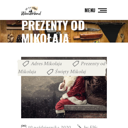
MENU
PREZENTY OD
MIKOŁAJA
Adres Mikołaja
Prezenty od
,
Mikołaja
Święty Mikołaj
,
10 października 2020
by
Elfy