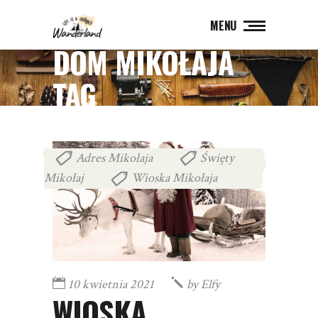
MENU
DOM MIKOŁAJA
TAG
Adres Mikołaja
Święty
,
Mikołaj
Wioska Mikołaja
,
10 kwietnia 2021
by
Elfy
WIOSKA