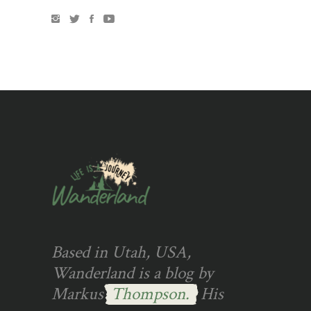
Based in Utah, USA,
Wanderland is a blog by
Markus
Thompson.
His