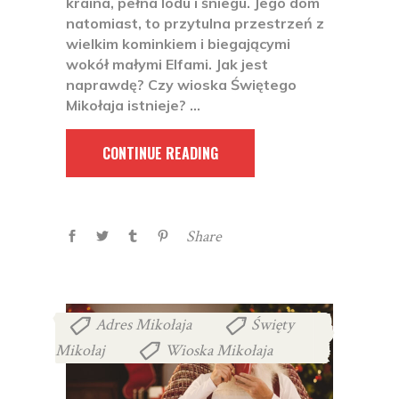
kraina, pełna lodu i śniegu. Jego dom
natomiast, to przytulna przestrzeń z
wielkim kominkiem i biegającymi
wokół małymi Elfami. Jak jest
naprawdę? Czy wioska Świętego
Mikołaja istnieje?
CONTINUE READING
Share
Adres Mikołaja
Święty
,
Mikołaj
Wioska Mikołaja
,