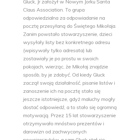
Gluck, Jr założył w Nowym Jorku Santa
Claus Association. To grupa
odpowiedzialna za odpowiadanie na
pocztę przesyłaną do Świętego Mikołaja.
Zanim powstało stowarzyszenie, dzieci
wysyłały listy bez konkretnego adresu
(wpisywały tylko adresata) lub
zostawiały je po prostu w swoich
pokojach, wierząc, że Mikołaj znajdzie
sposób, by je zdobyć. Od kiedy Gluck
zaczął swoją działalność, pisanie listów i
zanoszenie ich na pocztę stało się
jeszcze istotniejsze, gdyż maluchy mogły
dostać odpowiedź, a to stało się ogromną
motywacją. Przez 15 lat stowarzyszenie
otrzymywało mnóstwo prezentów i
darowizn od zachwyconych
nowojorczyków, a sam Gluck stał się