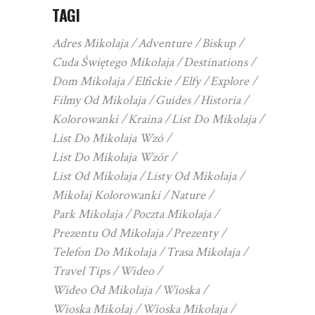
TAGI
Adres Mikołaja
Adventure
Biskup
Cuda Świętego Mikołaja
Destinations
Dom Mikołaja
Elfickie
Elfy
Explore
Filmy Od Mikołaja
Guides
Historia
Kolorowanki
Kraina
List Do Mikołaja
List Do Mikołaja Wzó
List Do Mikołaja Wzór
List Od Mikołaja
Listy Od Mikołaja
Mikołaj Kolorowanki
Nature
Park Mikołaja
Poczta Mikołaja
Prezentu Od Mikołaja
Prezenty
Telefon Do Mikołaja
Trasa Mikołaja
Travel Tips
Wideo
Wideo Od Mikołaja
Wioska
Wioska Mikołaj
Wioska Mikołaja