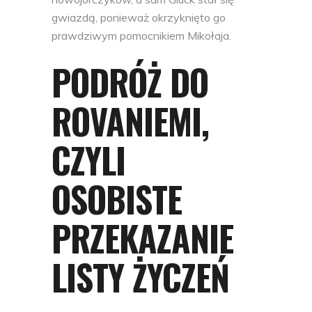
gwiazdą, ponieważ okrzyknięto go
prawdziwym pomocnikiem Mikołaja.
PODRÓŻ DO
ROVANIEMI,
CZYLI
OSOBISTE
PRZEKAZANIE
LISTY ŻYCZEŃ