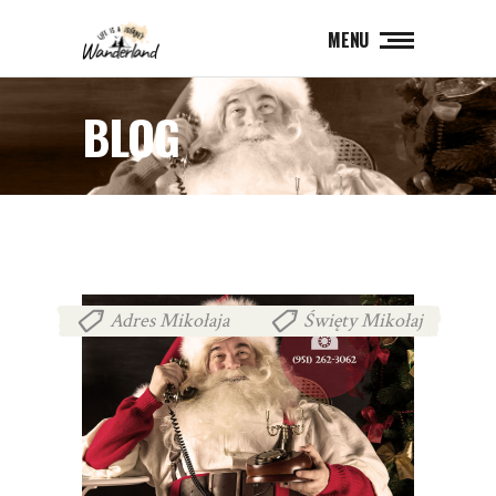
MENU
BLOG
Adres Mikołaja
Święty Mikołaj
,