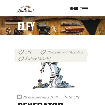
MENU
ELFY
Elfy
Prezenty od Mikołaja
,
,
Święty Mikołaj
20 października 2019
by
Elfy