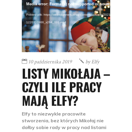
Odtwarzacz
Media error: Format(s) not supported or source(s) not fou
video
Pobierz plik: https://webepartners.pl/wp-content/uploads/2021/06/iStock-
1220310966_x264_001.mp4
10 października 2019
by
Elfy
LISTY MIKOŁAJA –
CZYLI ILE PRACY
MAJĄ ELFY?
Elfy to niezwykle pracowite
stworzenia, bez których Mikołaj nie
dałby sobie rady w pracy nad listami