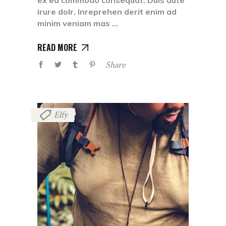
ex ea commodo consequat. Duis aute
irure dolr. Inreprehen derit enim ad
minim veniam mas
READ MORE
Share
Elfy