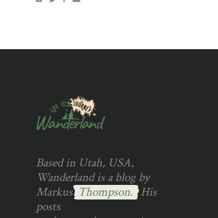
Based in Utah, USA,
Wanderland is a blog by
Markus
Thompson.
His
posts