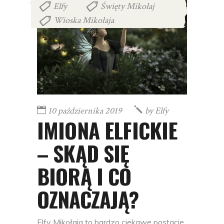
Elfy
Święty Mikołaj
,
,
Wioska Mikołaja
10 października 2019
by
Elfy
IMIONA ELFICKIE
– SKĄD SIĘ
BIORĄ I CO
OZNACZAJĄ?
Elfy Mikołaja to bardzo ciekawe postacie,