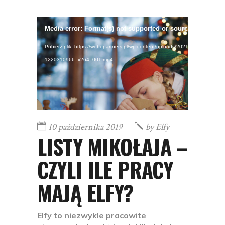
Odtwarzacz
Media error: Format(s) not supported or source(s) not fou
video
Pobierz plik: https://webepartners.pl/wp-content/uploads/2021/06/iStock-
1220310966_x264_001.mp4
10 października 2019
by
Elfy
LISTY MIKOŁAJA –
CZYLI ILE PRACY
MAJĄ ELFY?
Elfy to niezwykle pracowite