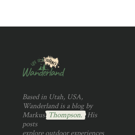
Based in Utah, USA,
Wanderland is a blog by
Markus
Thompson.
His
posts
explore outdoor experiences