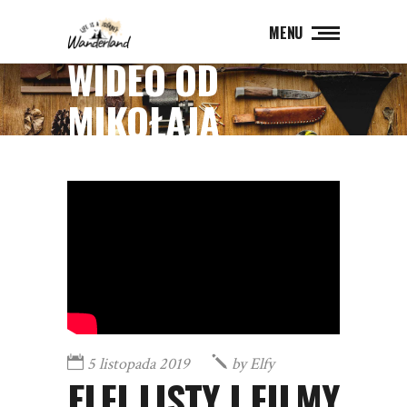
MENU
WIDEO OD
MIKOŁAJA
5 listopada 2019
by
Elfy
ELFI LISTY I FILMY