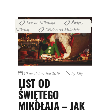
List do Mikołaja
Święty
,
Mikołaj
Wideo od Mikołaja
,
10 października 2019
by
Elfy
LIST OD
ŚWIĘTEGO
MIKOŁAJA – JAK