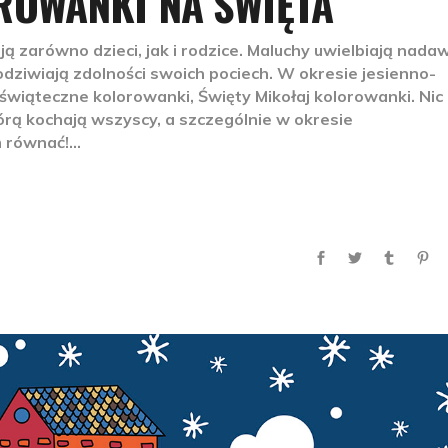
ROWANKI NA ŚWIĘTA
ją zarówno dzieci, jak i rodzice. Maluchy uwielbiają nada
ziwiają zdolności swoich pociech. W okresie jesienno-
wiąteczne kolorowanki, Święty Mikołaj kolorowanki. Nic
tórą kochają wszyscy, a szczególnie w okresie
m równać!