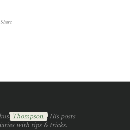
Share
rkus
Thompson.
His posts
ries with tips & tricks.