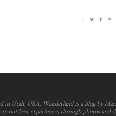
d in Utah, USA, Wanderland is a blog by Ma
ore outdoor experiences through photos and dia