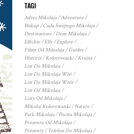
TAGI
Adres Mikołaja
Adventure
Biskup
Cuda Świętego Mikołaja
Destinations
Dom Mikołaja
Elfickie
Elfy
Explore
Filmy Od Mikołaja
Guides
Historia
Kolorowanki
Kraina
List Do Mikołaja
List Do Mikołaja Wzó
List Do Mikołaja Wzór
List Od Mikołaja
Listy Od Mikołaja
Mikołaj Kolorowanki
Nature
Park Mikołaja
Poczta Mikołaja
Prezentu Od Mikołaja
Prezenty
Telefon Do Mikołaja