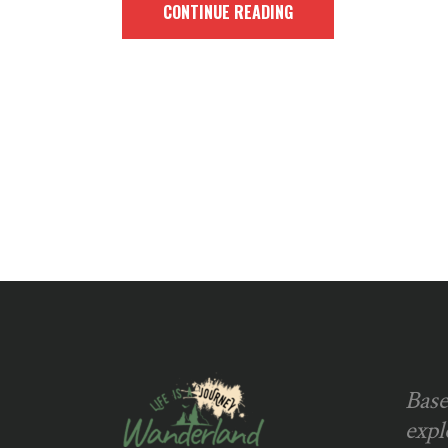
CONTINUE READING
Base
expl