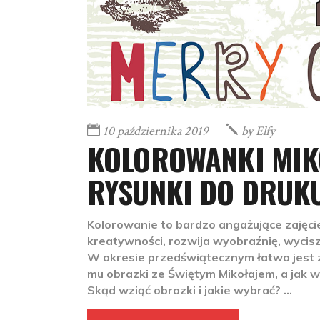
10 października 2019
by
Elfy
KOLOROWANKI MIKO
RYSUNKI DO DRUK
Kolorowanie to bardzo angażujące zajęci
kreatywności, rozwija wyobraźnię, wycis
W okresie przedświątecznym łatwo jest 
mu obrazki ze Świętym Mikołajem, a jak 
Skąd wziąć obrazki i jakie wybrać?