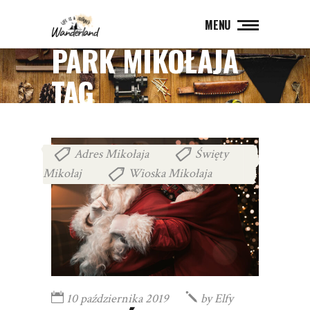
MENU
PARK MIKOŁAJA
TAG
Adres Mikołaja
Święty
,
Mikołaj
Wioska Mikołaja
,
10 października 2019
by
Elfy