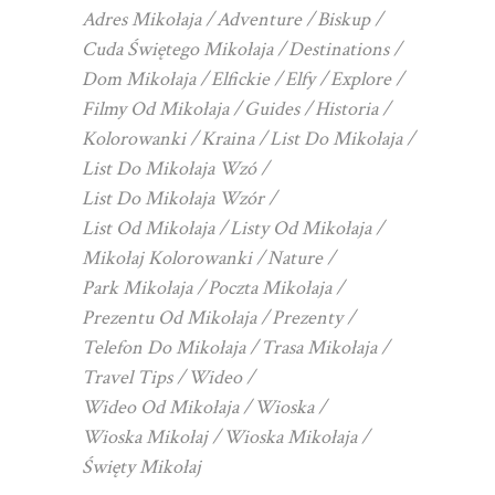
Adres Mikołaja
Adventure
Biskup
Cuda Świętego Mikołaja
Destinations
Dom Mikołaja
Elfickie
Elfy
Explore
Filmy Od Mikołaja
Guides
Historia
Kolorowanki
Kraina
List Do Mikołaja
List Do Mikołaja Wzó
List Do Mikołaja Wzór
List Od Mikołaja
Listy Od Mikołaja
Mikołaj Kolorowanki
Nature
Park Mikołaja
Poczta Mikołaja
Prezentu Od Mikołaja
Prezenty
Telefon Do Mikołaja
Trasa Mikołaja
Travel Tips
Wideo
Wideo Od Mikołaja
Wioska
Wioska Mikołaj
Wioska Mikołaja
Święty Mikołaj