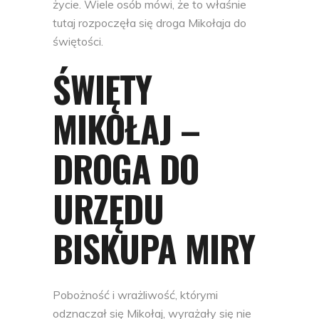
życie. Wiele osób mówi, że to właśnie
tutaj rozpoczęła się droga Mikołaja do
świętości.
ŚWIĘTY
MIKOŁAJ –
DROGA DO
URZĘDU
BISKUPA MIRY
Pobożność i wrażliwość, którymi
odznaczał się Mikołaj, wyrażały się nie