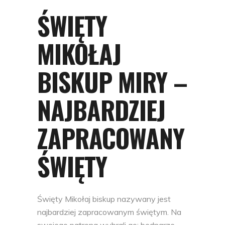
ŚWIĘTY
MIKOŁAJ
BISKUP MIRY –
NAJBARDZIEJ
ZAPRACOWANY
ŚWIĘTY
Święty Mikołaj biskup nazywany jest
najbardziej zapracowanym świętym. Na
swojego patrona wybrali go: bednarze,