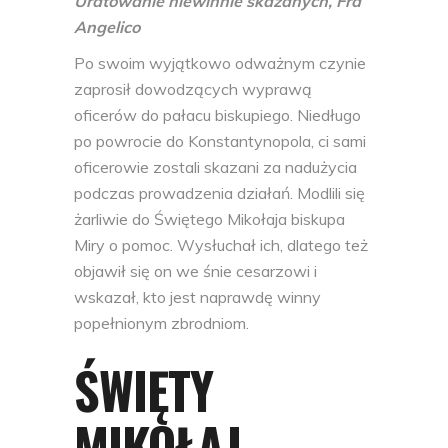
Uratowanie niewinnie skazanych, Fra
Angelico
P
o swoim wyjątkowo odważnym czynie
zaprosił dowodzących wyprawą
oficerów do pałacu biskupiego. Niedługo
po powrocie do Konstantynopola, ci sami
oficerowie zostali skazani za nadużycia
podczas prowadzenia działań. Modlili się
żarliwie do Świętego Mikołaja biskupa
Miry o pomoc. Wysłuchał ich, dlatego też
objawił się on we śnie cesarzowi i
wskazał, kto jest naprawdę winny
popełnionym zbrodniom.
ŚWIĘTY
MIKOŁAJ