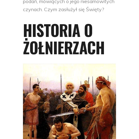
podań, mówiących o jego niesamowitych
czynach. Czym zasłużył się Święty?
HISTORIA O
ŻOŁNIERZACH