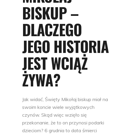
BISKUP –
DLACZEGO
JEGO HISTORIA
JEST WCIĄŻ
ŻYWA?
Jak widać, Święty Mikołaj biskup miał na
swoim koncie wiele wyjątkowych
czynów. Skąd więc wzięło się
przekonanie, że to on przynosi podarki
dzieciom? 6 grudnia to data śmierci