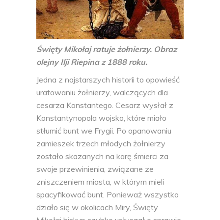
Święty Mikołaj ratuje żołnierzy. Obraz
olejny Ilji Riepina z 1888 roku.
Jedna z najstarszych historii to opowieść
uratowaniu żołnierzy, walczących dla
cesarza Konstantego. Cesarz wysłał z
Konstantynopola wojsko, które miało
stłumić bunt we Frygii. Po opanowaniu
zamieszek trzech młodych żołnierzy
zostało skazanych na karę śmierci za
swoje przewinienia, związane ze
zniszczeniem miasta, w którym mieli
spacyfikować bunt. Ponieważ wszystko
działo się w okolicach Miry, Święty
Mikołaj biskup szybko usłyszał o sprawie.