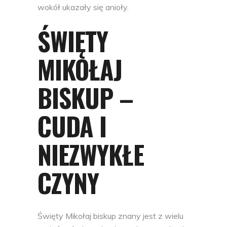
wokół ukazały się anioły.
ŚWIĘTY
MIKOŁAJ
BISKUP –
CUDA I
NIEZWYKŁE
CZYNY
Święty Mikołaj biskup znany jest z wielu