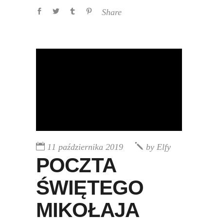
Share
11 października 2019
by
Elfy
POCZTA
ŚWIĘTEGO
MIKOŁAJA