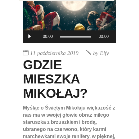
Odtwarzacz
00:00
00:00
muzyki
11 października 2019
by
Elfy
GDZIE
MIESZKA
MIKOŁAJ?
Myśląc o Świętym Mikołaju większość z
nas ma w swojej głowie obraz miłego
staruszka z brzuszkiem i brodą,
ubranego na czerwono, który karmi
marchewkami swoje renifery, w pięknej,