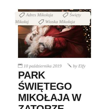
Adres Mikołaja
Święty
,
Mikołaj
Wioska Mikołaja
,
10 października 2019
by
Elfy
PARK
ŚWIĘTEGO
MIKOŁAJA W
ZATORZE –