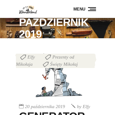
MENU
PAŹDZIERNIK
2019
Elfy
Prezenty od
,
Mikołaja
Święty Mikołaj
,
20 października 2019
by
Elfy