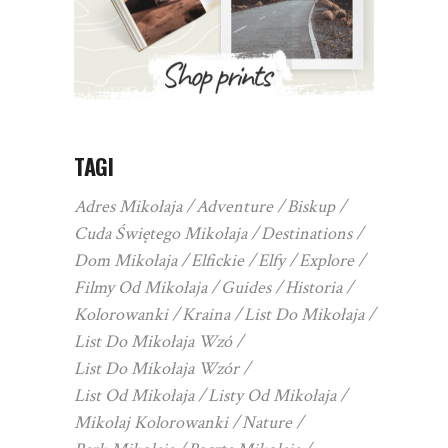
TAGI
Adres Mikołaja
Adventure
Biskup
Cuda Świętego Mikołaja
Destinations
Dom Mikołaja
Elfickie
Elfy
Explore
Filmy Od Mikołaja
Guides
Historia
Kolorowanki
Kraina
List Do Mikołaja
List Do Mikołaja Wzó
List Do Mikołaja Wzór
List Od Mikołaja
Listy Od Mikołaja
Mikołaj Kolorowanki
Nature