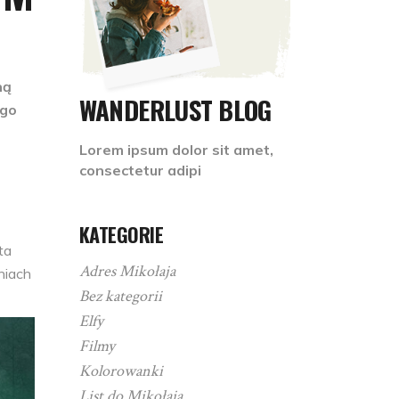
ną
WANDERLUST BLOG
ego
Lorem ipsum dolor sit amet,
consectetur adipi
KATEGORIE
ta
Adres Mikołaja
niach
Bez kategorii
Elfy
Filmy
Kolorowanki
List do Mikołaja