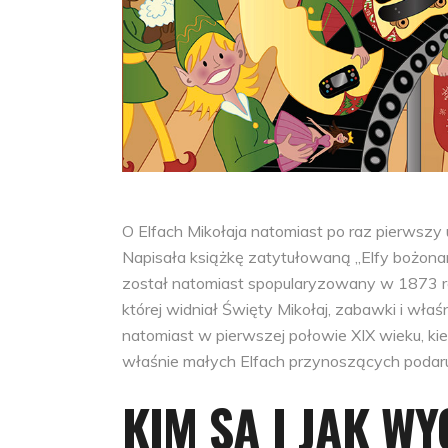
O Elfach Mikołaja natomiast po raz pierwszy 
Napisała książkę zatytułowaną „Elfy bożonar
został natomiast spopularyzowany w 1873 rok
której widniał Święty Mikołaj, zabawki i właś
natomiast w pierwszej połowie XIX wieku, ki
właśnie małych Elfach przynoszących podaru
KIM SĄ I JAK W