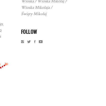
Wioska
Wioska Mikołaj
Wioska Mikołaja
Święty Mikołaj
a,
FOLLOW
ą
a