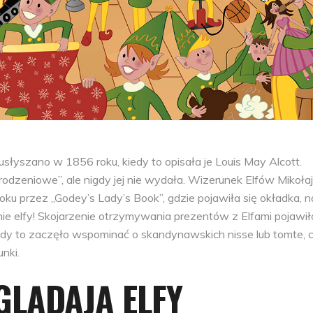
usłyszano w 1856 roku, kiedy to opisała je Louis May Alcott.
odzeniowe”, ale nigdy jej nie wydała. Wizerunek Elfów Mikoła
u przez „Godey’s Lady’s Book”, gdzie pojawiła się okładka, n
nie elfy! Skojarzenie otrzymywania prezentów z Elfami pojawił
edy to zaczęło wspominać o skandynawskich nisse lub tomte, c
nki.
YGLĄDAJĄ ELFY