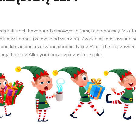
ch kulturach bożonarodzeniowymi elfami, to pomocnicy Mikołaj
m lub w Laponii (zależnie od wierzeń). Zwykle przedstawiane s
wone lub zielono-czerwone ubrania. Najczęściej ich strój zawier
onych przez Alladyna) oraz szpiczastą czapkę.