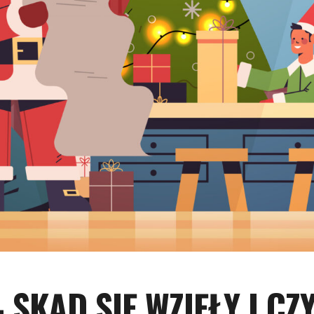
 SKĄD SIĘ WZIĘŁY I CZ