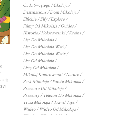
Cuda Świętego Mikołaja
Destinations
Dom Mikołaja
Elfickie
Elfy
Explore
Filmy Od Mikołaja
Guides
Historia
Kolorowanki
Kraina
List Do Mikołaja
List Do Mikołaja Wzó
List Do Mikołaja Wzór
List Od Mikołaja
ja
Listy Od Mikołaja
a
Mikołaj Kolorowanki
Nature
o się
Park Mikołaja
Poczta Mikołaja
zyli
Prezentu Od Mikołaja
Prezenty
Telefon Do Mikołaja
Trasa Mikołaja
Travel Tips
Wideo
Wideo Od Mikołaja