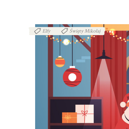
Elfy
Święty Mikołaj
,