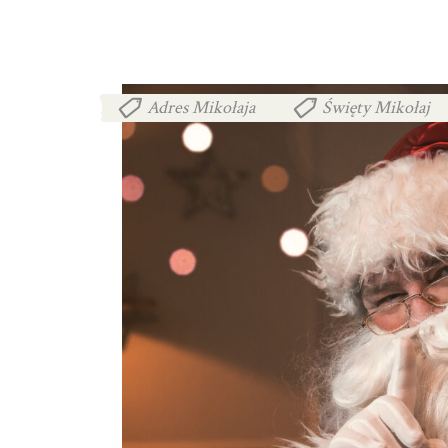
Adres Mikołaja
Święty Mikołaj
,