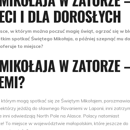
IECI I DLA DOROSŁYCH
jsce, w którym można poczuć magię świąt, ogrzać się w b
stkim spotkać Świętego Mikołaja, a później szepnąć mu d
oferuje to miejsce?
MIKOŁAJA W ZATORZE 
EMI?
 w którym mogą spotkać się ze Świętym Mikołajem, porozmawia
iektórzy jeżdżą do sławnego Rovaniemi w Laponii, inni zatrzy
e inni odwiedzają North Pole na Alasce. Polacy natomiast
e! To miejsce w województwie małopolskim, które jeszcze do