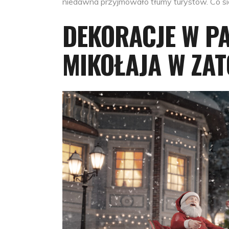
niedawna przyjmowało tłumy turystów. Co się
DEKORACJE W P
MIKOŁAJA W ZAT