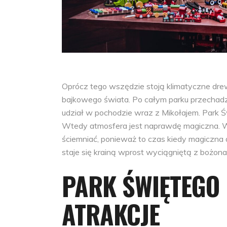
Oprócz tego wszędzie stoją klimatyczne drew
bajkowego świata. Po całym parku przechadzają
udział w pochodzie wraz z Mikołajem. Park Ś
Wtedy atmosfera jest naprawdę magiczna. 
ściemniać, ponieważ to czas kiedy magiczna 
staje się krainą wprost wyciągniętą z bożon
PARK ŚWIĘTEGO 
ATRAKCJE