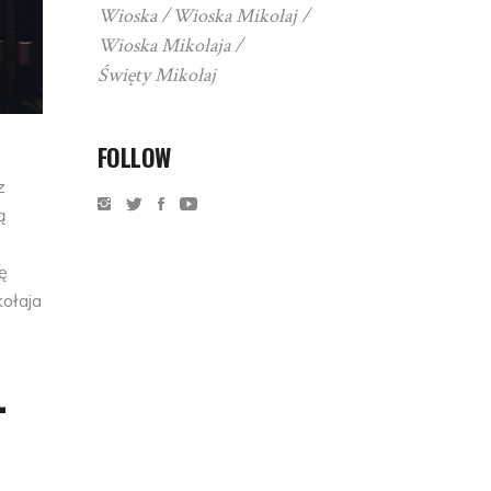
Wioska
Wioska Mikołaj
Wioska Mikołaja
Święty Mikołaj
FOLLOW
z
ą
ę
kołaja
–