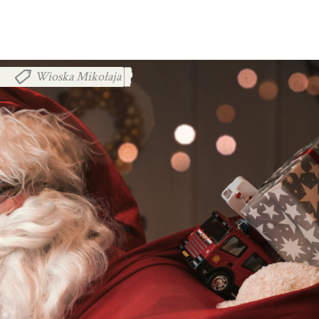
Wioska Mikołaja
,