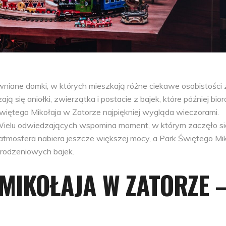
niane domki, w których mieszkają różne ciekawe osobistości 
 się aniołki, zwierzątka i postacie z bajek, które później bior
więtego Mikołaja w Zatorze najpiękniej wygląda wieczorami.
Wielu odwiedzających wspomina moment, w którym zaczęło si
atmosfera nabiera jeszcze większej mocy, a Park Świętego Mi
arodzeniowych bajek.
MIKOŁAJA W ZATORZE 