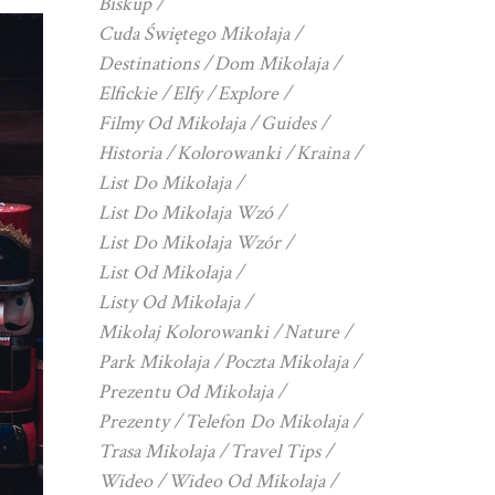
Biskup
Cuda Świętego Mikołaja
Destinations
Dom Mikołaja
Elfickie
Elfy
Explore
Filmy Od Mikołaja
Guides
Historia
Kolorowanki
Kraina
List Do Mikołaja
List Do Mikołaja Wzó
List Do Mikołaja Wzór
List Od Mikołaja
Listy Od Mikołaja
Mikołaj Kolorowanki
Nature
Park Mikołaja
Poczta Mikołaja
Prezentu Od Mikołaja
Prezenty
Telefon Do Mikołaja
Trasa Mikołaja
Travel Tips
Wideo
Wideo Od Mikołaja