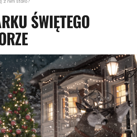
 z nim stało?
ARKU ŚWIĘTEGO
ORZE