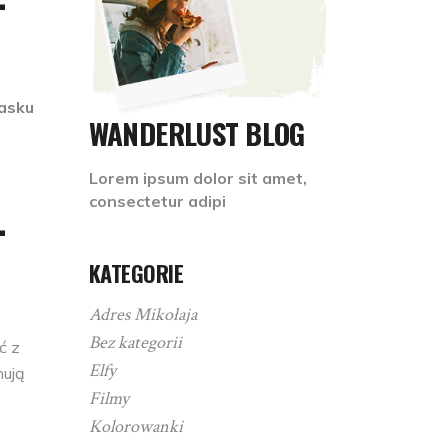
lasku
WANDERLUST BLOG
o
Lorem ipsum dolor sit amet,
–
consectetur adipi
KATEGORIE
Adres Mikołaja
Bez kategorii
ć z
Elfy
mują
Filmy
Kolorowanki