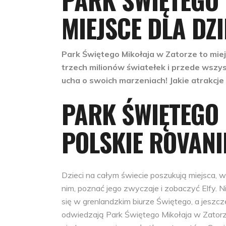
MIEJSCE DLA DZ
Park Świętego Mikołaja w Zatorze to mie
trzech milionów światełek i przede wszy
ucha o swoich marzeniach! Jakie atrakcje 
PARK ŚWIĘTEGO 
POLSKIE ROVANI
Dzieci na całym świecie poszukują miejsca,
nim, poznać jego zwyczaje i zobaczyć Elfy. N
się w grenlandzkim biurze Świętego, a jeszcz
odwiedzają Park Świętego Mikołaja w Zatorz