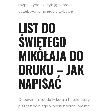
rozpoczyna ekscytujący proces
oczekiwania na jego przybycie.
LIST DO
ŚWIĘTEGO
MIKOŁAJA DO
DRUKU – JAK
NAPISAĆ
Odpowiedni list do Mikołaja to taki, który
piszesz do niego wprost z serca. Nie ma