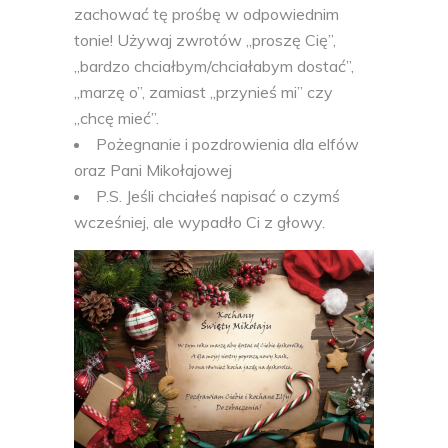
zachować tę prośbę w odpowiednim
tonie! Używaj zwrotów „proszę Cię”,
„bardzo chciałbym/chciałabym dostać”,
„marzę o”, zamiast „przynieś mi” czy
„chcę mieć”.
Pożegnanie i pozdrowienia dla elfów
oraz Pani Mikołajowej
P.S. Jeśli chciałeś napisać o czymś
wcześniej, ale wypadło Ci z głowy.