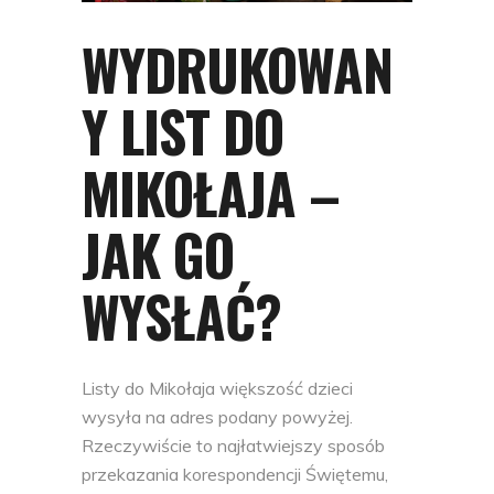
WYDRUKOWAN
Y LIST DO
MIKOŁAJA –
JAK GO
WYSŁAĆ?
Listy do Mikołaja większość dzieci
wysyła na adres podany powyżej.
Rzeczywiście to najłatwiejszy sposób
przekazania korespondencji Świętemu,