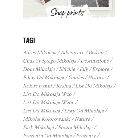
TAGI
Adres Mikołaja
Adventure
Biskup
Cuda Świętego Mikołaja
Destinations
Dom Mikołaja
Elfickie
Elfy
Explore
Filmy Od Mikołaja
Guides
Historia
Kolorowanki
Kraina
List Do Mikołaja
List Do Mikołaja Wzó
List Do Mikołaja Wzór
List Od Mikołaja
Listy Od Mikołaja
Mikołaj Kolorowanki
Nature
Park Mikołaja
Poczta Mikołaja
Prezentu Od Mikołaja
Prezenty