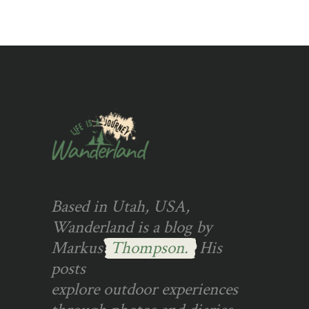
Based in Utah, USA,
Wanderland is a blog by
Markus
Thompson.
His
posts
explore outdoor experiences