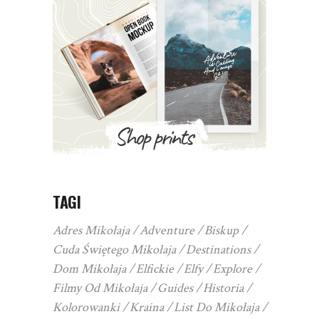
TAGI
Adres Mikołaja
Adventure
Biskup
Cuda Świętego Mikołaja
Destinations
Dom Mikołaja
Elfickie
Elfy
Explore
Filmy Od Mikołaja
Guides
Historia
Kolorowanki
Kraina
List Do Mikołaja