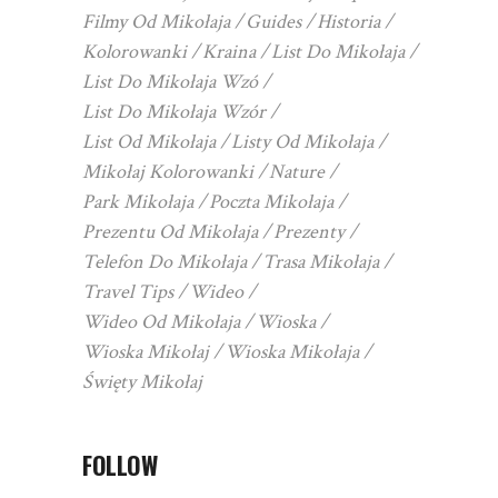
Filmy Od Mikołaja
Guides
Historia
Kolorowanki
Kraina
List Do Mikołaja
List Do Mikołaja Wzó
List Do Mikołaja Wzór
List Od Mikołaja
Listy Od Mikołaja
Mikołaj Kolorowanki
Nature
Park Mikołaja
Poczta Mikołaja
Prezentu Od Mikołaja
Prezenty
Telefon Do Mikołaja
Trasa Mikołaja
Travel Tips
Wideo
Wideo Od Mikołaja
Wioska
Wioska Mikołaj
Wioska Mikołaja
Święty Mikołaj
FOLLOW