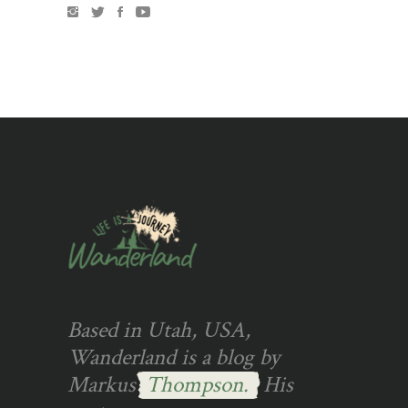
Based in Utah, USA,
Wanderland is a blog by
Markus
Thompson.
His