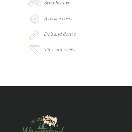
Brief history
Average costs
Do's and dont's
Tips and tricks