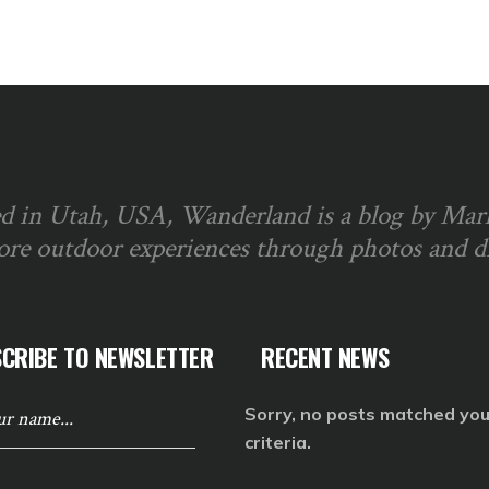
d in Utah, USA, Wanderland is a blog by Ma
ore outdoor experiences through photos and dia
CRIBE TO NEWSLETTER
RECENT NEWS
Sorry, no posts matched you
criteria.