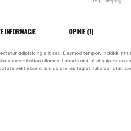
Camping
Tag:
E INFORMACJE
OPINIE (1)
ctetur adipisicing elit sed. Eiusmod tempor. incididu nt u
trud exerc itation ullamco. Laboris nisi. ut aliquip ex e
luptate velit esse cillum dolore. eu fugiat nulla pariatur. 