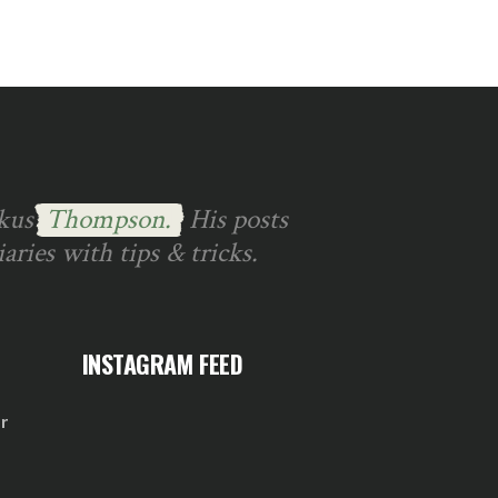
rkus
Thompson.
His posts
ries with tips & tricks.
INSTAGRAM FEED
r