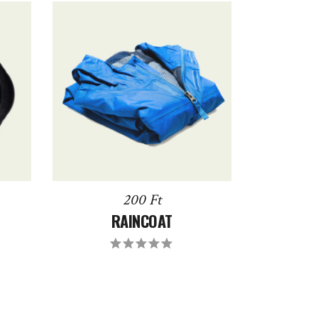
DODAJ DO KOSZYKA
200
Ft
RAINCOAT
Oceniony
5.00
na
5.