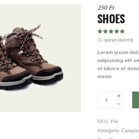
250
Ft
SHOES
Oce
1
5.00
na
(
1
opinia klienta)
5 na
podstawie
Lorem ipsum dolo
oceny
adipisicing elit 
klienta
ut labore et dolo
minim
Shoes
quantity
456
SKU:
Campin
Kategoria: