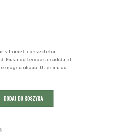
niony
r sit amet, consectetur
sed. Eiusmod tempor. incididu nt
re magna aliqua. Ut enim. ad
DODAJ DO KOSZYKA
g