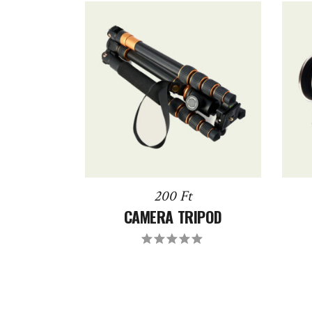
DODAJ DO KOSZYKA
200
Ft
CAMERA TRIPOD
Oceniony
5.00
na
5.